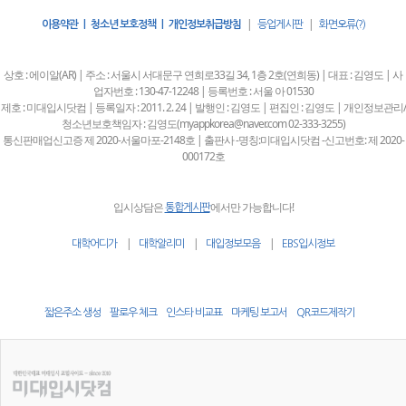
|
|
이용약관 | 청소년 보호정책 | 개인정보취급방침
등업게시판
화면오류(?)
상호 : 에이알(AR) | 주소 : 서울시 서대문구 연희로33길 34, 1층 2호(연희동) | 대표 : 김영도 | 사
업자번호 : 130-47-12248 | 등록번호 : 서울 아 01530
제호 : 미대입시닷컴 | 등록일자 : 2011. 2. 24 | 발행인 : 김영도 | 편집인 : 김영도 | 개인정보관리/
청소년보호책임자 : 김영도(myappkorea@naver.com 02-333-3255)
통신판매업신고증 제 2020-서울마포-2148호 | 출판사 -명칭:미대입시닷컴 -신고번호: 제 2020-
000172호
입시상담은
에서만 가능합니다!
통합게시판
|
|
|
대학어디가
대학알리미
대입정보모음
EBS입시정보
짧은주소 생성
팔로우 체크
인스타 비교표
마케팅 보고서
QR코드제작기