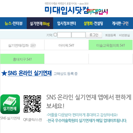
ㆍ회원등록
ㆍ비번분실
기억
실기연재/강좌
마이픽
541
미술교육협의회
541
2317
홍대지구
541
고해상도 등록 중
SNS 온라인 실기연재 앱에서 편하게
보세요!
-어플을 다운받아 편리하게 휴대하고 감상하세요!
SNS 실기연재
QR 클릭/스캔
-
전국 우수미술학원의 실기연재가 매일 업데이트됩니다.