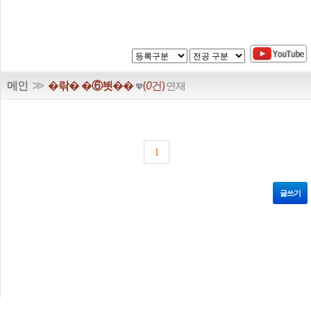
≫
메인
�띾� �⑥븻��
(
0
건)
연재
💖
1
글쓰기