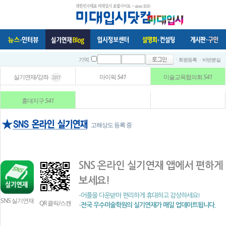
ㆍ회원등록
ㆍ비번분실
기억
실기연재/강좌
마이픽
541
미술교육협의회
541
2317
홍대지구
541
고해상도 등록 중
SNS 온라인 실기연재 앱에서 편하게
보세요!
-어플을 다운받아 편리하게 휴대하고 감상하세요!
SNS 실기연재
QR 클릭/스캔
-
전국 우수미술학원의 실기연재가 매일 업데이트됩니다.