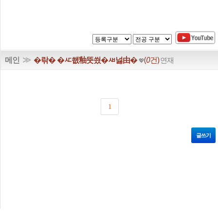
≫
메인
�띾� �ㅼ쐢釉뚯씠�ㅽ넗由�
(
0
건)
연재
💖
1
글쓰기