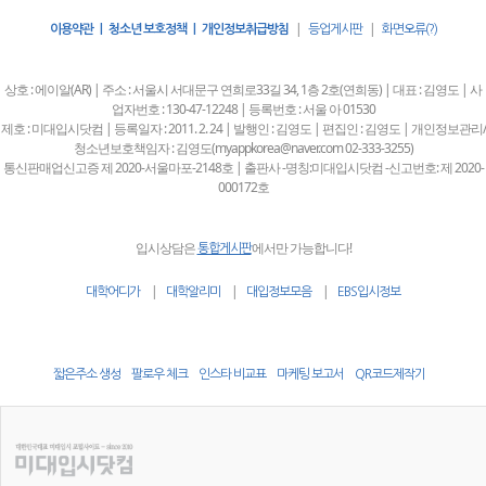
|
|
이용약관 | 청소년 보호정책 | 개인정보취급방침
등업게시판
화면오류(?)
상호 : 에이알(AR) | 주소 : 서울시 서대문구 연희로33길 34, 1층 2호(연희동) | 대표 : 김영도 | 사
업자번호 : 130-47-12248 | 등록번호 : 서울 아 01530
제호 : 미대입시닷컴 | 등록일자 : 2011. 2. 24 | 발행인 : 김영도 | 편집인 : 김영도 | 개인정보관리/
청소년보호책임자 : 김영도(myappkorea@naver.com 02-333-3255)
통신판매업신고증 제 2020-서울마포-2148호 | 출판사 -명칭:미대입시닷컴 -신고번호: 제 2020-
000172호
입시상담은
에서만 가능합니다!
통합게시판
|
|
|
대학어디가
대학알리미
대입정보모음
EBS입시정보
짧은주소 생성
팔로우 체크
인스타 비교표
마케팅 보고서
QR코드제작기