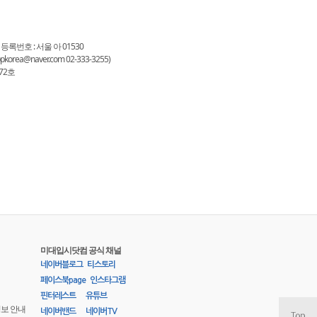
 등록번호 : 서울 아 01530
a@naver.com 02-333-3255)
72호
미대입시닷컴 공식 채널
네이버블로그
티스토리
페이스북page
인스타그램
핀터레스트
유튜브
정보 안내
네이버밴드
네이버TV