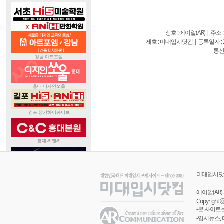
상호 : 에이알(AR) | 주소
제호 : 미대입시닷컴 | 등록일자 : 20
통신
미대입시닷
에이알(AR) 
Copyright 
-본 사이트
-입시뉴스,