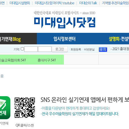
|
|
|
|
화면
미대입시설명회
미대입시닷컴 마이픽 Youtube
미대순위 Talk
지역별 추천미술학원
ㆍ회원등록
ㆍ비번분실
이지링팔레트 
기억
2021 홍대
미술교육협의회
541
홍대지구
541
2021 홍대
2021 전국입
2021 전국입
 중
인스타 리스트
2023 홍대지
미대입시닷컴 
SNS 온라인 실기연재 앱에서 편하게 
미대배치표 2
2021 홍대 
-어플을 다운받아 편리하게 휴대하고 감상하세요!
-
전국 우수미술학원의 실기연재가 매일 업데이트됩니다.
실기연재
QR 클릭/스캔