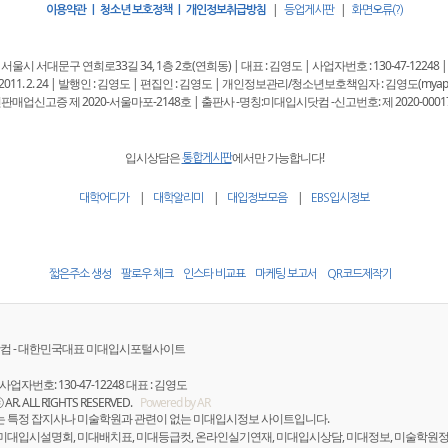
|
|
이용약관 | 청소년 보호정책 | 개인정보취급방침
등업게시판
화면오류(?)
 : 서울시 서대문구 연희로33길 34, 1층 2호(연희동) | 대표 : 김영도 | 사업자번호 : 130-47-12248 |
11. 2. 24 | 발행인 : 김영도 | 편집인 : 김영도 | 개인정보관리/청소년보호책임자 : 김영도(myappkore
판매업신고증 제 2020-서울마포-2148호 | 출판사 -명칭:미대입시닷컴 -신고번호: 제 2020-0001
입시상담은
에서만 가능합니다!
통합게시판
|
|
|
대학어디가
대학알리미
대입정보모음
EBS입시정보
짧은주소 생성
팔로우 체크
인스타 비교표
마케팅 보고서
QR코드제작기
컴 - 대한민국대표 미대입시포털사이트
사업자번호: 130-47-12248 대표 : 김영도
ⓒ AR. ALL RIGHTS RESERVED.
Powered by AR
는 특정 잡지사나 미술학원과 관련이 없는 미대입시정보 사이트입니다.
 미대입시설명회, 미대배치표, 미대등급컷, 온라인실기연재, 미대입시상담, 미대정보, 미술학원