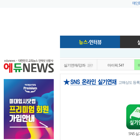
메인
실기연재/강좌
마이픽
541
2317
고해상도 등록
SNS 