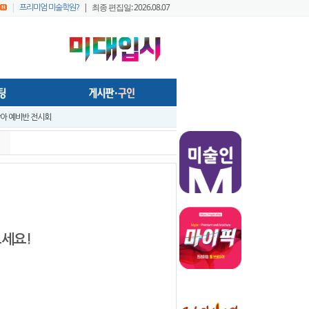
|
| 최종 편집일: 2026.08.07
프리미엄 미술학원?
- 미술학원,실기대회장, 작업실 등의 공간에서 효율적으로 사용가능하게..
앞 입시미술 실기대전 A+ 우수작 발표 - 홍대지구 입시미술학원연합회
앞 입시미술 실기대전 입시반 예비반 주제발표 - 홍대지구 입시미술학원연합..
시미술 실기대전 - 전국 연합시험 교수평가 현장 짧은 영상 보기 - 순차적..
시미술실기대전 [입시반, 예비반 주제 발표] -전국연합시험 미술교육협의회..
구 연합시험1
프리미엄 회원 가이드1 - 포스팅 원고
보세요!
022 미대정시배치표 백분위 미대수능 등급컷 다운로드 안내
창아 예비반 전시회