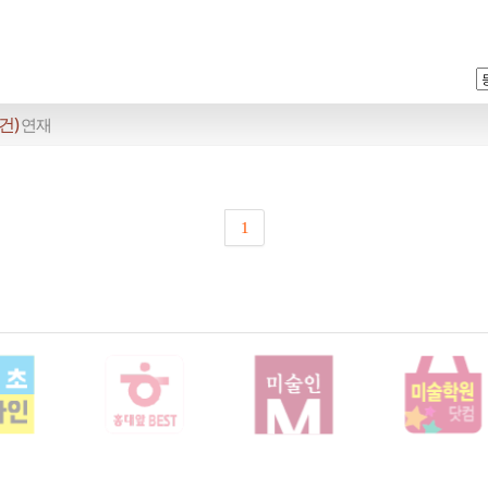
건)
연재
1