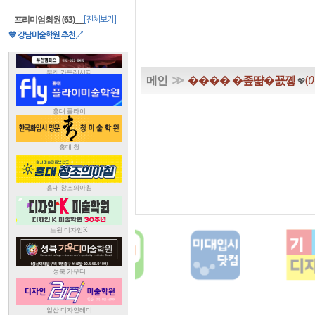
프리미엄회원 (63)
___
[전체보기]
💙 강남미술학원 추천↗
≫
메인
���� �좊땲�꾨꼫
(
0
💖