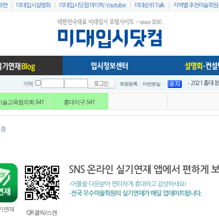
|
|
|
|
화면
미대입시설명회
미대입시닷컴 마이픽 Youtube
미대순위 Talk
지역별 추천미술학원
ㆍ회원등록
ㆍ비번분실
이지링팔레트 
기억
2021 홍대
미술교육협의회
541
홍대지구
541
2021 홍대
2021 전국입
2021 전국입
 중
인스타 리스트
2023 홍대지
미대입시닷컴 
SNS 온라인 실기연재 앱에서 편하게 
미대배치표 2
2021 홍대 
-어플을 다운받아 편리하게 휴대하고 감상하세요!
-
전국 우수미술학원의 실기연재가 매일 업데이트됩니다.
실기연재
QR 클릭/스캔