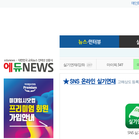
메인
실기연재/강좌
마이픽
541
2317
고해상도 등록
SNS 