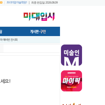
|
| 최종 편집일: 2026.08.09
프리미엄 미술학원?
- 미술학원,실기대회장, 작업실 등의 공간에서 효율적으로 사용가능하게..
앞 입시미술 실기대전 A+ 우수작 발표 - 홍대지구 입시미술학원연합회
앞 입시미술 실기대전 입시반 예비반 주제발표 - 홍대지구 입시미술학원연합..
시미술 실기대전 - 전국 연합시험 교수평가 현장 짧은 영상 보기 - 순차적..
시미술실기대전 [입시반, 예비반 주제 발표] -전국연합시험 미술교육협의회..
구 연합시험1
프리미엄 회원 가이드1 - 포스팅 원고
보세요!
022 미대정시배치표 백분위 미대수능 등급컷 다운로드 안내
창아 예비반 전시회