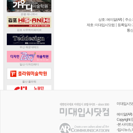
상호 : 에이알(AR) | 주소
제호 : 미대입시닷컴 | 등록일자 : 20
통신
미대입시닷
에이알(AR) 
Copyright 
-본 사이트
-입시뉴스,