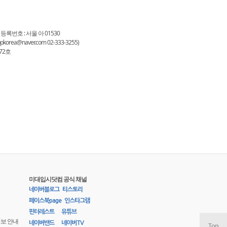
 등록번호 : 서울 아 01530
a@naver.com 02-333-3255)
72호
미대입시닷컴 공식 채널
네이버블로그
티스토리
페이스북page
인스타그램
핀터레스트
유튜브
정보 안내
네이버밴드
네이버TV