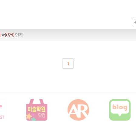
뵒
(
0
건)
연재
💖
1