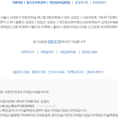
|
|
이용약관 | 청소년 보호정책 | 개인정보취급방침
등업게시판
화면오류(?)
 : 서울시 서대문구 연희로33길 34, 1층 2호(연희동) | 대표 : 김영도 | 사업자번호 : 130-47-12248 |
11. 2. 24 | 발행인 : 김영도 | 편집인 : 김영도 | 개인정보관리/청소년보호책임자 : 김영도(myappkore
판매업신고증 제 2020-서울마포-2148호 | 출판사 -명칭:미대입시닷컴 -신고번호: 제 2020-0001
입시상담은
에서만 가능합니다!
통합게시판
|
|
|
대학어디가
대학알리미
대입정보모음
EBS입시정보
짧은주소 생성
팔로우 체크
인스타 비교표
마케팅 보고서
QR코드제작기
컴 - 대한민국대표 미대입시포털사이트
사업자번호: 130-47-12248 대표 : 김영도
ⓒ AR. ALL RIGHTS RESERVED.
Powered by AR
는 특정 잡지사나 미술학원과 관련이 없는 미대입시정보 사이트입니다.
 미대입시설명회, 미대배치표, 미대등급컷, 온라인실기연재, 미대입시상담, 미대정보, 미술학원