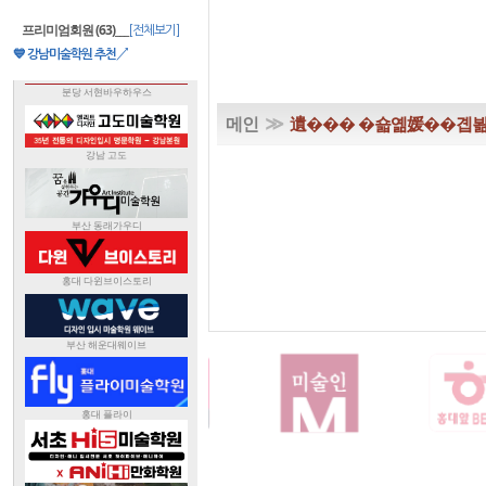
프리미엄회원 (63)
___
[전체보기]
💙 강남미술학원 추천↗
≫
메인
遺��� �숇옒媛��곕