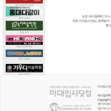
상호 : 에이알(AR) | 주소
제호 : 미대입시닷컴 | 등록일자 : 20
통신
미대입시닷
에이알(AR) 
Copyright 
-본 사이트
-입시뉴스,