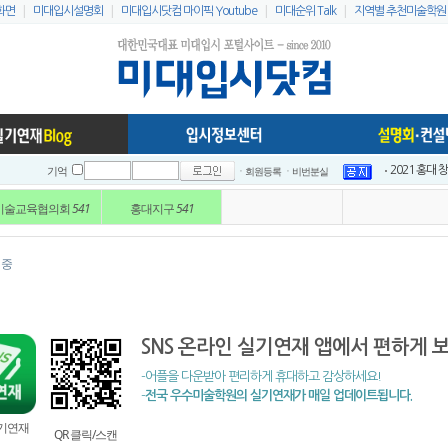
|
|
|
|
화면
미대입시설명회
미대입시닷컴 마이픽 Youtube
미대순위 Talk
지역별 추천미술학원
ㆍ회원등록
ㆍ비번분실
2021 홍대
기억
이지링팔레트 
미술교육협의회
541
홍대지구
541
2021 홍대
2021 홍대
2021 전국
 중
2021 전국
인스타 리스
2023 홍대
SNS 온라인 실기연재 앱에서 편하게 
미대입시닷컴 
미대배치표 2
-어플을 다운받아 편리하게 휴대하고 감상하세요!
-
전국 우수미술학원의 실기연재가 매일 업데이트됩니다.
실기연재
QR 클릭/스캔