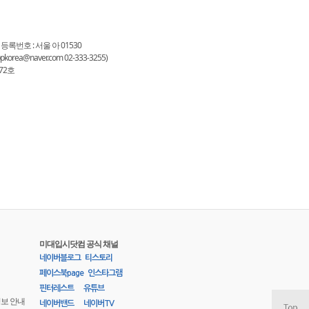
 등록번호 : 서울 아 01530
a@naver.com 02-333-3255)
72호
미대입시닷컴 공식 채널
네이버블로그
티스토리
페이스북page
인스타그램
핀터레스트
유튜브
정보 안내
네이버밴드
네이버TV