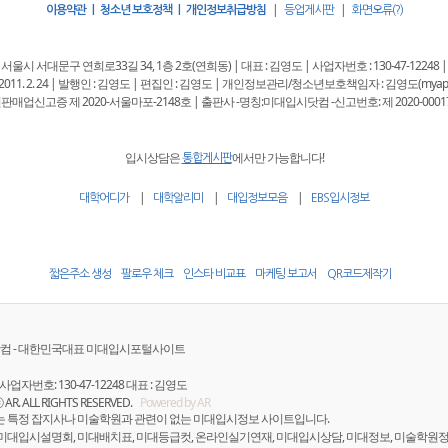
|
|
이용약관 | 청소년 보호정책 | 개인정보취급방침
등업게시판
화면오류(?)
 : 서울시 서대문구 연희로33길 34, 1층 2호(연희동) | 대표 : 김영도 | 사업자번호 : 130-47-12248 |
11. 2. 24 | 발행인 : 김영도 | 편집인 : 김영도 | 개인정보관리/청소년보호책임자 : 김영도(myappkore
판매업신고증 제 2020-서울마포-2148호 | 출판사 -명칭:미대입시닷컴 -신고번호: 제 2020-0001
입시상담은
에서만 가능합니다!
통합게시판
|
|
|
대학어디가
대학알리미
대입정보모음
EBS입시정보
짧은주소 생성
팔로우 체크
인스타 비교표
마케팅 보고서
QR코드제작기
컴 - 대한민국대표 미대입시포털사이트
사업자번호: 130-47-12248 대표 : 김영도
ⓒ AR. ALL RIGHTS RESERVED.
Powered by AR
는 특정 잡지사나 미술학원과 관련이 없는 미대입시정보 사이트입니다.
 미대입시설명회, 미대배치표, 미대등급컷, 온라인실기연재, 미대입시상담, 미대정보, 미술학원