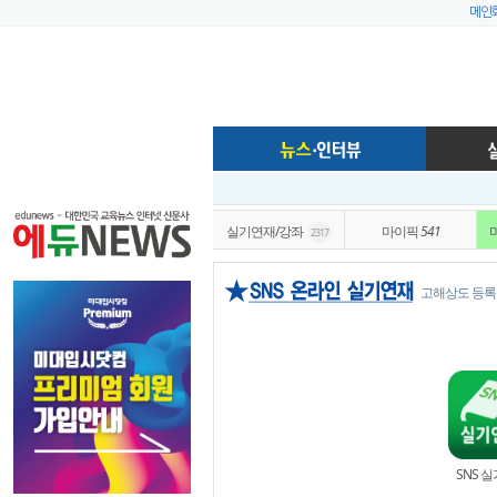
메인
실기연재/강좌
마이픽
541
2317
고해상도 등록
SNS 