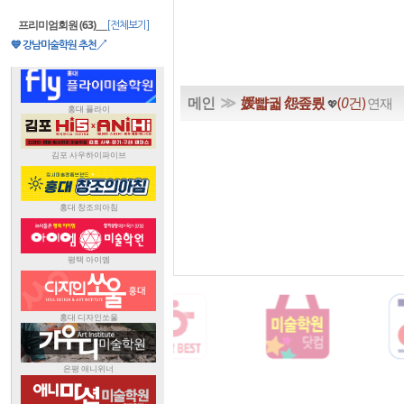
프리미엄회원 (63)
___
[전체보기]
💙 강남미술학원 추천↗
≫
메인
媛뺣궓 怨좊룄
(
0
건)
연재
💖