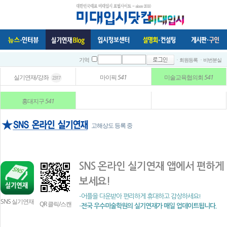
ㆍ회원등록
ㆍ비번분실
기억
실기연재/강좌
마이픽
541
미술교육협의회
541
2317
홍대지구
541
고해상도 등록 중
SNS 온라인 실기연재 앱에서 편하게
보세요!
-어플을 다운받아 편리하게 휴대하고 감상하세요!
SNS 실기연재
QR 클릭/스캔
-
전국 우수미술학원의 실기연재가 매일 업데이트됩니다.