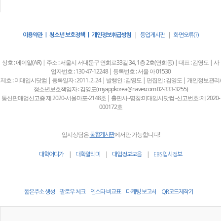
|
|
이용약관 | 청소년 보호정책 | 개인정보취급방침
등업게시판
화면오류(?)
상호 : 에이알(AR) | 주소 : 서울시 서대문구 연희로33길 34, 1층 2호(연희동) | 대표 : 김영도 | 사
업자번호 : 130-47-12248 | 등록번호 : 서울 아 01530
제호 : 미대입시닷컴 | 등록일자 : 2011. 2. 24 | 발행인 : 김영도 | 편집인 : 김영도 | 개인정보관리/
청소년보호책임자 : 김영도(myappkorea@naver.com 02-333-3255)
통신판매업신고증 제 2020-서울마포-2148호 | 출판사 -명칭:미대입시닷컴 -신고번호: 제 2020-
000172호
입시상담은
에서만 가능합니다!
통합게시판
|
|
|
대학어디가
대학알리미
대입정보모음
EBS입시정보
짧은주소 생성
팔로우 체크
인스타 비교표
마케팅 보고서
QR코드제작기