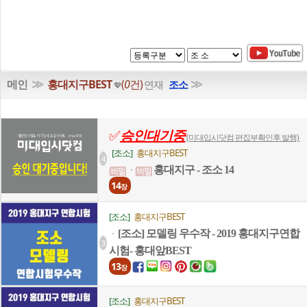
≫
≫
메인
홍대지구BEST
(
0
건)
연재
조소
💖
✅
승인대기중
(미대입시닷컴 편집부확인후 발행)
[조소]
홍대지구BEST
4
홍대지구 - 조소 14
ㆍ
14
장
[조소]
홍대지구BEST
[조소] 모델링 우수작 - 2019 홍대지구연합
ㆍ
3
시험- 홍대앞BEST
13
장
[조소]
홍대지구BEST