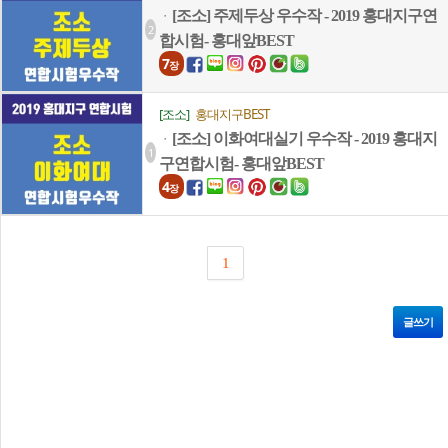
[조소] 주제두상 우수작 - 2019 홍대지구연
ㆍ
2
합시험- 홍대앞BEST
7
장
[조소]
홍대지구BEST
[조소] 이화여대실기 우수작 - 2019 홍대지
ㆍ
1
구연합시험- 홍대앞BEST
4
장
1
글쓰기