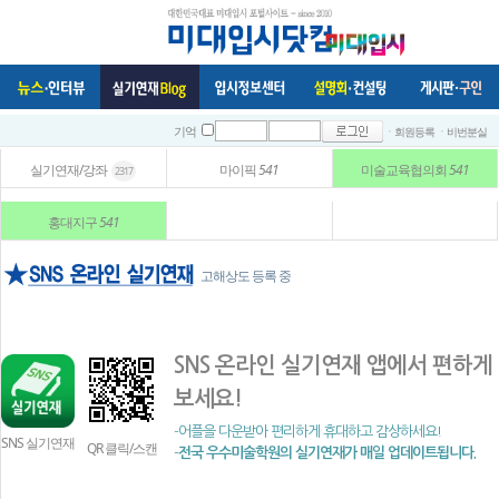
ㆍ회원등록
ㆍ비번분실
기억
실기연재/강좌
마이픽
541
미술교육협의회
541
2317
홍대지구
541
고해상도 등록 중
SNS 온라인 실기연재 앱에서 편하게
보세요!
-어플을 다운받아 편리하게 휴대하고 감상하세요!
SNS 실기연재
QR 클릭/스캔
-
전국 우수미술학원의 실기연재가 매일 업데이트됩니다.