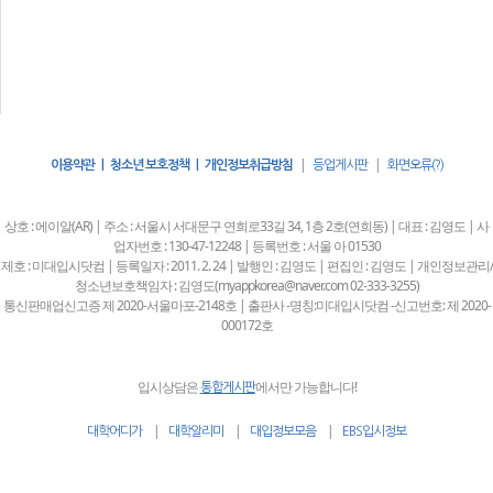
|
|
이용약관 | 청소년 보호정책 | 개인정보취급방침
등업게시판
화면오류(?)
상호 : 에이알(AR) | 주소 : 서울시 서대문구 연희로33길 34, 1층 2호(연희동) | 대표 : 김영도 | 사
업자번호 : 130-47-12248 | 등록번호 : 서울 아 01530
제호 : 미대입시닷컴 | 등록일자 : 2011. 2. 24 | 발행인 : 김영도 | 편집인 : 김영도 | 개인정보관리/
청소년보호책임자 : 김영도(myappkorea@naver.com 02-333-3255)
통신판매업신고증 제 2020-서울마포-2148호 | 출판사 -명칭:미대입시닷컴 -신고번호: 제 2020-
000172호
입시상담은
에서만 가능합니다!
통합게시판
|
|
|
대학어디가
대학알리미
대입정보모음
EBS입시정보