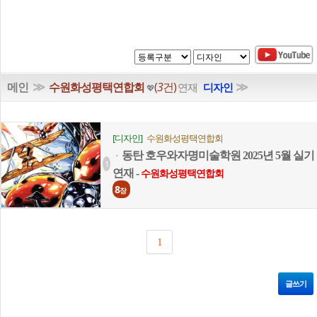
≫
≫
메인
수원화성평택연합회
(
3
건)
연재
디자인
💖
[디자인]
수원화성평택연합회
동탄 호우와자명미술학원 2025년 5월 실기
ㆍ
1
연재 -
수원화성평택연합회
8
장
1
글쓰기