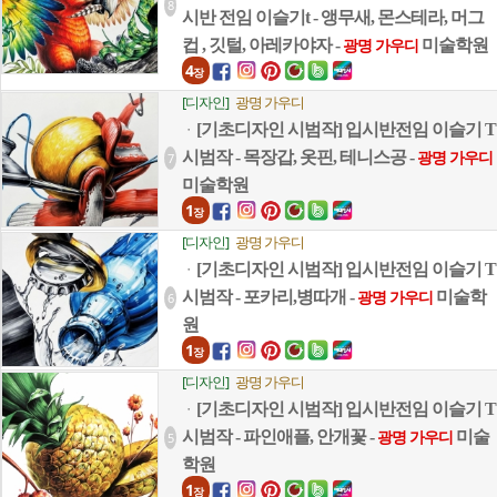
8
시반 전임 이슬기t - 앵무새, 몬스테라, 머그
컵 , 깃털, 아레카야자 -
미술학원
광명 가우디
4
장
[디자인]
광명 가우디
[기초디자인 시범작] 입시반전임 이슬기 T
ㆍ
시범작 - 목장갑, 옷핀, 테니스공 -
7
광명 가우디
미술학원
1
장
[디자인]
광명 가우디
[기초디자인 시범작] 입시반전임 이슬기 T
ㆍ
시범작 - 포카리,병따개 -
미술학
6
광명 가우디
원
1
장
[디자인]
광명 가우디
[기초디자인 시범작] 입시반전임 이슬기 T
ㆍ
시범작 - 파인애플, 안개꽃 -
미술
5
광명 가우디
학원
1
장