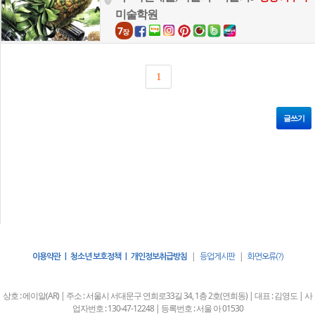
미술학원
7
장
1
글쓰기
|
|
이용약관 | 청소년 보호정책 | 개인정보취급방침
등업게시판
화면오류(?)
상호 : 에이알(AR) | 주소 : 서울시 서대문구 연희로33길 34, 1층 2호(연희동) | 대표 : 김영도 | 사
업자번호 : 130-47-12248 | 등록번호 : 서울 아 01530