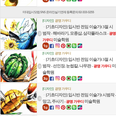
미대입시닷컴 SNS 온라인실기연재 등록문의 02-333-3255
[디자인]
광명 가우디
[기초디자인] 입시반 전임 이슬기t 3절 시
ㆍ
범작 - 해바라기, 모종삽, 삼각플라스크 -
21
광명
미술학원
가우디
1
장
[디자인]
광명 가우디
[기초디자인] 입시반 전임 이슬기t 3절 시
ㆍ
범작 - 선인장, 눈썹칼, 나무판 -
미
20
광명 가우디
술학원
3
장
[디자인]
광명 가우디
[기초디자인] 입시반 전임 이슬기t 시범작 -
ㆍ
19
망고, 주사기 -
미술학원
광명 가우디
1
장