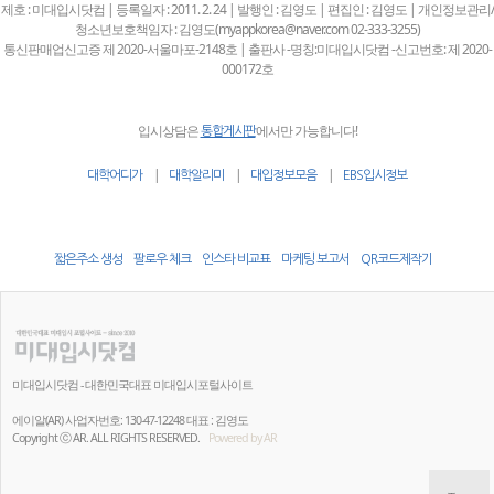
제호 : 미대입시닷컴 | 등록일자 : 2011. 2. 24 | 발행인 : 김영도 | 편집인 : 김영도 | 개인정보관리/
청소년보호책임자 : 김영도(myappkorea@naver.com 02-333-3255)
통신판매업신고증 제 2020-서울마포-2148호 | 출판사 -명칭:미대입시닷컴 -신고번호: 제 2020-
000172호
입시상담은
에서만 가능합니다!
통합게시판
|
|
|
대학어디가
대학알리미
대입정보모음
EBS입시정보
짧은주소 생성
팔로우 체크
인스타 비교표
마케팅 보고서
QR코드제작기
미대입시닷컴 - 대한민국대표 미대입시포털사이트
에이알(AR) 사업자번호: 130-47-12248 대표 : 김영도
Copyright ⓒ AR. ALL RIGHTS RESERVED.
Powered by AR