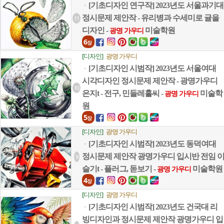
[기초디자인 연구작] 2023년도 서울과기대
ㆍ
정시문제 제안작 - 유리병과 수세미로 귤을
11
디자인 -
미술학원
광명 가우디
6
장
[디자인]
광명 가우디
[기초디자인 시범작] 2023년도 서울여대
ㆍ
시각디자인 정시문제 제안작 - 광명가우디
10
은지t - 전구, 민들레홀씨 -
미술학
광명 가우디
원
5
장
[디자인]
광명 가우디
[기초디자인 시범작] 2023년도 동덕여대
ㆍ
정시문제 제안작 광명가우디 입시반 전임 
9
슬기t - 플러그, 돋보기 -
미술학원
광명 가우디
4
장
[디자인]
광명 가우디
[기초디자인 시범작] 2023년도 건국대 리
ㆍ
빙디자인과 정시문제 제안작 광명가우디 입