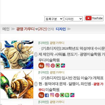
≫
≫
메인
광명 가우디
(
26
건)
연재
디자인
💖
[디자인]
광명 가우디
[기초디자인] 2024학년도 덕성여대 수시문
ㆍ
제 제안작 -샤워볼, 면도기 - 광명미술학원 가
27
우디미술학원
4
장
[디자인]
광명 가우디
[기초디자인] 입시반 전임 이슬기t 개체표
ㆍ
현 - 동덕여대 문제 - 달팽이, 와인병 -
26
광명 가
미술학원
우디
1
장
[디자인]
광명 가우디