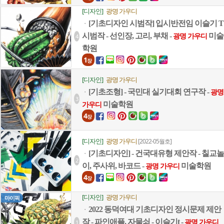
[디자인]
광명 가우디
[기초디자인 시범작] 입시반전임 이슬기 T
ㆍ
시범작 - 선인장, 고리, 부채 -
미술
4
광명 가우디
학원
1
장
[디자인]
광명 가우디
[기초조형] - 국민대 실기대회 연구작 -
ㆍ
광명
3
미술학원
가우디
4
장
[디자인]
광명 가우디
[2022-05월호]
[기초디자인] - 건국대유형 제안작 - 칠교놀
ㆍ
2
이, 주사위, 바코드 -
미술학원
광명 가우디
4
장
[디자인]
광명 가우디
마이픽
2022 동덕여대 기초디자인 정시문제 제안
ㆍ
작 - 파인애플, 자물쇠 - 이슬기t -
1
광명 가우디