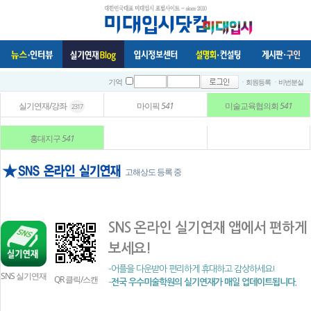
ㆍ회원등록
ㆍ비번분실
기억
실기연재/강좌
마이픽
541
미술교육협의회
541
2317
홍대지구
541
고해상도 등록 중
SNS 온라인 실기연재 앱에서 편하게
보세요!
-어플을 다운받아 편리하게 휴대하고 감상하세요!
SNS 실기연재
QR 클릭/스캔
-
전국 우수미술학원의 실기연재가 매일 업데이트됩니다.