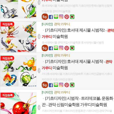
9
호서대제시물
기초디자인시범작
기초디자인주제시범작
신림역
미술학원
관악구미술학원
5
장
[디자인]
관악 가우디
직접등록
[기초디자인] 호서대 제시물 시범작2 -
ㆍ
관악
미술학원
8
가우디
호서대제시물
관악구입시미술학원
호서대제시물시범작
5
장
[디자인]
관악 가우디
직접등록
[기초디자인] 호서대 제시물 시범작 -
ㆍ
관악
미술학원
가우디
7
기디호서대제시물
기초디자인양배추
기초디자인금붕어
기초디
자인전구
기초디자인오렌지
5
장
[디자인]
관악 가우디
직접등록
[기초디자인] 시범작 - 트리데코볼, 운동화
ㆍ
끈 - 관악 신림미술학원 가우디미술학원
6
기초디자인트리볼
기초디자인운동화끈
기초디자인
관악구미술