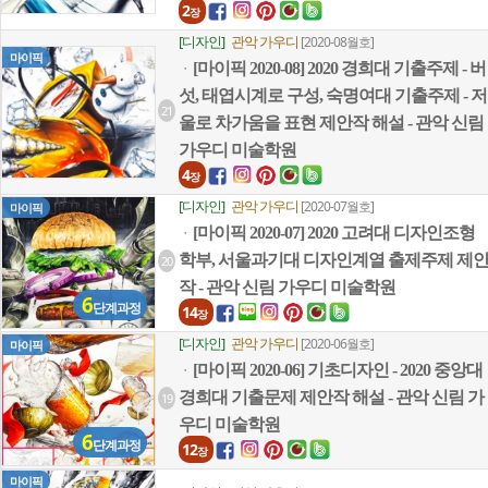
2
장
[디자인]
관악 가우디
[2020-08월호]
마이픽
[마이픽 2020-08] 2020 경희대 기출주제 - 버
ㆍ
섯, 태엽시계로 구성, 숙명여대 기출주제 - 저
21
울로 차가움을 표현 제안작 해설 - 관악 신림
가우디 미술학원
4
장
[디자인]
관악 가우디
[2020-07월호]
마이픽
[마이픽 2020-07] 2020 고려대 디자인조형
ㆍ
학부, 서울과기대 디자인계열 출제주제 제
20
작 - 관악 신림 가우디 미술학원
6
단계과정
14
장
[디자인]
관악 가우디
[2020-06월호]
마이픽
[마이픽 2020-06] 기초디자인 - 2020 중앙대
ㆍ
경희대 기출문제 제안작 해설 - 관악 신림 가
19
우디 미술학원
6
단계과정
12
장
마이픽