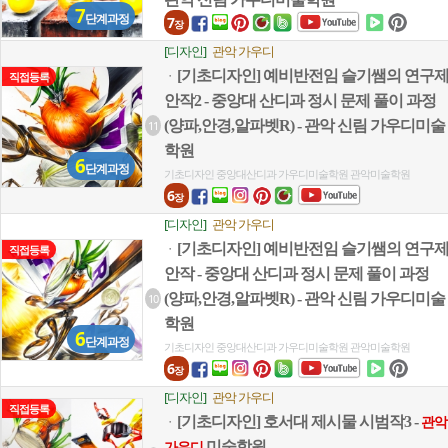
7
단계과정
7
장
[디자인]
관악 가우디
[기초디자인] 예비반전임 슬기쌤의 연구
ㆍ
직접등록
안작2 - 중앙대 산디과 정시 문제 풀이 과정
(양파,안경,알파벳R) - 관악 신림 가우디미술
11
학원
6
단계과정
기초디자인
중앙대산디과
가우디미술학원
관악미술학원
6
장
[디자인]
관악 가우디
[기초디자인] 예비반전임 슬기쌤의 연구
ㆍ
직접등록
안작 - 중앙대 산디과 정시 문제 풀이 과정
(양파,안경,알파벳R) - 관악 신림 가우디미술
10
학원
6
단계과정
기초디자인
중앙대산디과
가우디미술학원
관악미술학원
6
장
[디자인]
관악 가우디
직접등록
[기초디자인] 호서대 제시물 시범작3 -
ㆍ
관악
미술학원
가우디