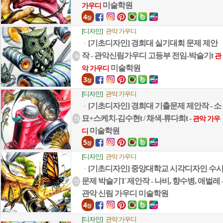
미술학원
가우디
4
장
[디자인]
관악 가우디
[기초디자인] 경희대 실기대회 문제 제안
ㆍ
작 - 관악신림가우디 고등부 전임-박슬기t
74
관
미술학원
악 가우디
3
장
[디자인]
관악 가우디
[기초디자인] 경희대 기출문제 제안작 - 소
ㆍ
묘+스케치-김수현t / 채색-류다희t -
73
관악 가우
미술학원
디
5
장
[디자인]
관악 가우디
[기초디자인] 중앙대학교 시각디자인 수
ㆍ
문제 박슬기T 제안작 - 나비, 향수병, 애벌레 
72
관악 신림 가우디 미술학원
4
장
[디자인]
관악 가우디