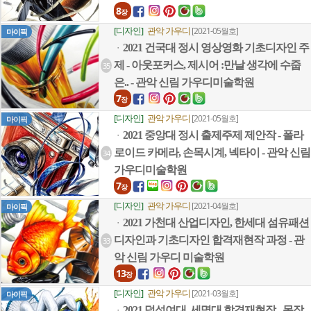
8
장
[디자인]
관악 가우디
[2021-05월호]
마이픽
2021 건국대 정시 영상영화 기초디자인 주
ㆍ
제 - 아웃포커스, 제시어 :만날 생각에 수줍
35
은.. - 관악 신림 가우디미술학원
7
장
[디자인]
관악 가우디
[2021-05월호]
마이픽
2021 중앙대 정시 출제주제 제안작 - 폴라
ㆍ
로이드 카메라, 손목시계, 넥타이 - 관악 신림
34
가우디미술학원
7
장
[디자인]
관악 가우디
[2021-04월호]
마이픽
2021 가천대 산업디자인, 한세대 섬유패션
ㆍ
디자인과 기초디자인 합격재현작 과정 - 관
33
악 신림 가우디 미술학원
13
장
[디자인]
관악 가우디
[2021-03월호]
마이픽
2021 덕성여대, 세명대 합격재현작 - 목장
ㆍ