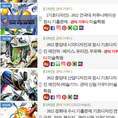
마이픽
[디자인]
관악 가우디
[기초디자인] - 2022 건국대 커뮤니케이션
ㆍ
64
정시 기출문제 -
미술학원
관악 가우디
6
장
[디자인]
관악 가우디
마이픽
2022 중앙대 시각디자인과 정시 기초디자
ㆍ
인 제안작 - 에이스, 유리잔, 우유팩 -
63
관악 가
미술학원
디
8
장
[디자인]
관악 가우디
2022 중앙대 산업디자인과 정시 기초디자
ㆍ
인 제안작 (박슬기T) - 관악 신림 가우디미술
62
학원
6
장
[디자인]
관악 가우디
[2022-04월호]
마이픽
2022 경희대 수시 기출문제 기초디자인 연
ㆍ
구작 - 양파, 목도리 - 관악 신림 가우디미술
61