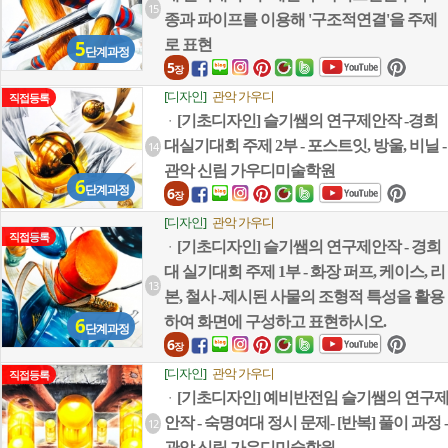
15
종과 파이프를 이용해 '구조적연결'을 주제
5
로 표현
단계과정
5
장
[디자인]
관악 가우디
직접등록
[기초디자인] 슬기쌤의 연구제안작 -경희
ㆍ
대실기대회 주제 2부 - 포스트잇, 방울, 비닐 -
14
관악 신림 가우디미술학원
6
단계과정
6
장
[디자인]
관악 가우디
직접등록
[기초디자인] 슬기쌤의 연구제안작 - 경희
ㆍ
대 실기대회 주제 1부 - 화장 퍼프, 케이스, 리
13
본, 철사 -제시된 사물의 조형적 특성을 활용
6
하여 화면에 구성하고 표현하시오.
단계과정
6
장
[디자인]
관악 가우디
직접등록
[기초디자인] 예비반전임 슬기쌤의 연구
ㆍ
안작 - 숙명여대 정시 문제- [반복] 풀이 과정 -
12
관악 신림 가우디미술학원