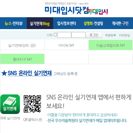
ㆍ회원등록
ㆍ비번분실
기억
실기연재/강좌
마이픽
541
미술교육협의회
541
2317
홍대지구
541
고해상도 등록 중
SNS 온라인 실기연재 앱에서 편하게
보세요!
-어플을 다운받아 편리하게 휴대하고 감상하세요!
SNS 실기연재
QR 클릭/스캔
-
전국 우수미술학원의 실기연재가 매일 업데이트됩니다.