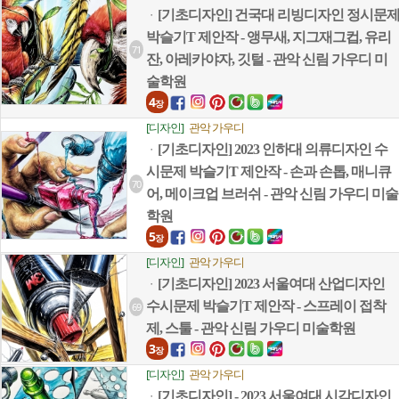
[기초디자인] 건국대 리빙디자인 정시문
ㆍ
박슬기T 제안작 - 앵무새, 지그재그컵, 유리
71
잔, 아레카야자, 깃털 - 관악 신림 가우디 미
술학원
4
장
[디자인]
관악 가우디
[기초디자인] 2023 인하대 의류디자인 수
ㆍ
시문제 박슬기T 제안작 - 손과 손톱, 매니큐
70
어, 메이크업 브러쉬 - 관악 신림 가우디 미술
학원
5
장
[디자인]
관악 가우디
[기초디자인] 2023 서울여대 산업디자인
ㆍ
수시문제 박슬기T 제안작 - 스프레이 접착
69
제, 스툴 - 관악 신림 가우디 미술학원
3
장
[디자인]
관악 가우디
[기초디자인] - 2023 서울여대 시각디자인
ㆍ