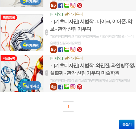
5
단계과정
6
장
[디자인]
관악 가우디
직접등록
[기초디자인] 시범작 - 마이크, 이어폰, 악
ㆍ
보 - 관악 신림 가우디
2
기초디자인마이크
기초디자인이어폰
기초디자인악보
관악구미
술학원
신림역미술학원
4
단계과정
6
장
[디자인]
관악 가우디
직접등록
[기초디자인] 시범작 -와인잔, 와인병뚜껑,
ㆍ
실팔찌 - 관악 신림 가우디 미술학원
1
기초디자인시범작
관악신림가우디미술학원
신림역미술학원
5
단계과정
6
장
1
글쓰기