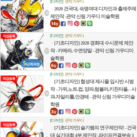
[디자인]
관악 가우디
2020 건국대, 숙명여대 디자인과 출제주제
ㆍ
18
제안작 -관악 신림 가우디 미술학원
14
장
[디자인]
관악 가우디
직접등록
[기초디자인] 2020 경희대 수시문제 제안
ㆍ
작 - 카메라, 수면양말 - 관악 신림 가우디미
17
술학원
5
단계과정
6
장
[디자인]
관악 가우디
직접등록
[기초디자인] 협성대 제시물 입시반 시범
ㆍ
작 - 가위,노트.컵, 양파,텀블러,키친타올, - 사
16
과.자일리톨,안경테 - 관악 신림 가우디미술
학원
3
장
[디자인]
관악 가우디
직접등록
[기초디자인] 슬기쌤의 연구제안작! - 건국
ㆍ
대 실기대회 4부 제안작 -파이프연결부속 3