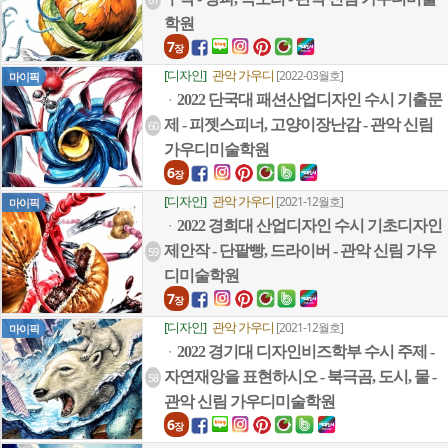
학원
7
장
[디자인]
관악 가우디
[2022-03월호]
마이픽
2022 단국대 패션산업디자인 수시 기출문
ㆍ
제 - 피젯스피너, 고양이장난감 - 관악 신림
60
가우디미술학원
6
장
[디자인]
관악 가우디
[2021-12월호]
마이픽
2022 경희대 산업디자인 수시 기초디자인
ㆍ
제안작 - 단팥빵, 드라이버 - 관악 신림 가우
59
디미술학원
7
장
[디자인]
관악 가우디
[2021-12월호]
마이픽
2022 경기대 디자인비즈학부 수시 주제 -
ㆍ
자연재앙을 표현하시오 - 북극곰, 도시, 물 -
58
관악 신림 가우디미술학원
6
장