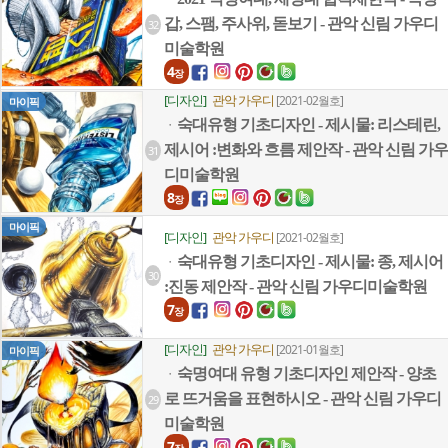
갑, 스팸, 주사위, 돋보기 - 관악 신림 가우디
32
미술학원
4
장
[디자인]
관악 가우디
[2021-02월호]
마이픽
숙대유형 기초디자인 - 제시물: 리스테린,
ㆍ
제시어 :변화와 흐름 제안작 - 관악 신림 가우
31
디미술학원
8
장
마이픽
[디자인]
관악 가우디
[2021-02월호]
숙대유형 기초디자인 - 제시물: 종, 제시어
ㆍ
30
:진동 제안작 - 관악 신림 가우디미술학원
7
장
[디자인]
관악 가우디
[2021-01월호]
마이픽
숙명여대 유형 기초디자인 제안작 - 양초
ㆍ
로 뜨거움을 표현하시오 - 관악 신림 가우디
29
미술학원
7