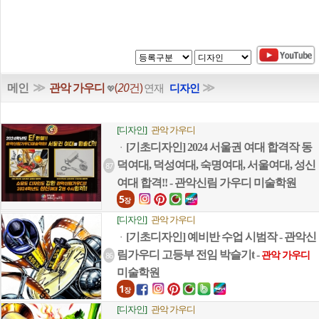
≫
≫
메인
관악 가우디
(
20
건)
연재
디자인
💖
[디자인]
관악 가우디
[기초디자인] 2024 서울권 여대 합격작 동
ㆍ
덕여대, 덕성여대, 숙명여대, 서울여대, 성신
87
여대 합격!! - 관악신림 가우디 미술학원
5
장
[디자인]
관악 가우디
[기초디자인] 예비반 수업 시범작 - 관악신
ㆍ
림가우디 고등부 전임 박슬기t -
86
관악 가우디
미술학원
1
장
[디자인]
관악 가우디