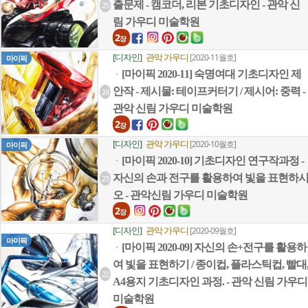
출문제 - 캠코더, 리본 기초디자인 - 관악 신
25
림 가우디 미술학원
2
장
[디자인]
관악 가우디
[2020-11월호]
마이픽
[마이픽 2020-11] 숙명여대 기초디자인 제
ㆍ
안작 - 제시물: 테이프커터기 / 제시어: 중력 -
24
관악 신림 가우디 미술학원
2
장
[디자인]
관악 가우디
[2020-10월호]
마이픽
[마이픽 2020-10] 기초디자인 연구작과정 -
ㆍ
자신의 손과 전구를 활용하여 빛을 표현하
23
오 - 관악신림 가우디 미술학원
2
장
[디자인]
관악 가우디
[2020-09월호]
마이픽
[마이픽 2020-09] 자신의 손+전구를 활용하
ㆍ
여 빛을 표현하기 / 종이컵, 플라스틱컵, 빨대
22
A4용지 기초디자인 과정. - 관악 신림 가우디
미술학원