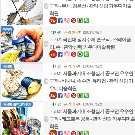
구작 - 부채, 검은선 - 관악 신림 가우디미술
50
학원
7
장
마이픽
[디자인]
관악 가우디
[2021-07월호]
2021 국민대 정시주제 연구작 - 스테이플
ㆍ
49
러, 손 - 관악 신림 가우디미술학원
7
장
[디자인]
관악 가우디
[2021-07월호]
마이픽
2021 서울과기대 조형실기 공모전 우수연
ㆍ
구작 - 바나나, 손수건, 유리컵 - 관악 신림 가
48
우디미술학원
8
장
[디자인]
관악 가우디
[2021-07월호]
마이픽, 틀린그림찾기
2021 서울과기대 조형실기 공모전 우수연
ㆍ
구작 - 레고블록 공룡 - 관악 신림 가우디미술
47
학원
7
장