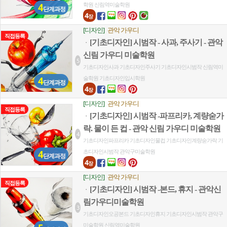
학원
신림역미술학원
4
단계과정
4
장
[디자인]
관악 가우디
직접등록
[기초디자인] 시범작 - 사과, 주사기 - 관악
ㆍ
신림 가우디 미술학원
5
기초디자인사과
기초디자인주사기
기초디자인시범작
신림역미
술학원
기초디자인입시학원
4
단계과정
4
장
[디자인]
관악 가우디
직접등록
[기초디자인] 시범작 -파프리카, 계량숟가
ㆍ
락. 물이 든 컵 - 관악 신림 가우디 미술학원
4
기초디자인파프리카
기초디자인물컵
기초디자인계량숟가락
기
초디자인시범작
관악구미술학원
4
단계과정
4
장
[디자인]
관악 가우디
직접등록
[기초디자인] 시범작 -본드, 휴지 - 관악신
ㆍ
림가우디미술학원
3
기초디자인오공본드
기초디자인휴지
기초디자인시범작
관악구
미술학원
신림역미술학원