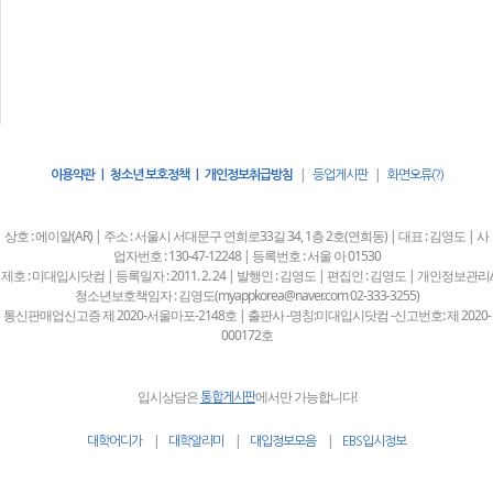
|
|
이용약관 | 청소년 보호정책 | 개인정보취급방침
등업게시판
화면오류(?)
상호 : 에이알(AR) | 주소 : 서울시 서대문구 연희로33길 34, 1층 2호(연희동) | 대표 : 김영도 | 사
업자번호 : 130-47-12248 | 등록번호 : 서울 아 01530
제호 : 미대입시닷컴 | 등록일자 : 2011. 2. 24 | 발행인 : 김영도 | 편집인 : 김영도 | 개인정보관리/
청소년보호책임자 : 김영도(myappkorea@naver.com 02-333-3255)
통신판매업신고증 제 2020-서울마포-2148호 | 출판사 -명칭:미대입시닷컴 -신고번호: 제 2020-
000172호
입시상담은
에서만 가능합니다!
통합게시판
|
|
|
대학어디가
대학알리미
대입정보모음
EBS입시정보