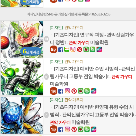
4
단계과정
미대입시닷컴 SNS 온라인실기연재 등록문의 02-333-3255
[디자인]
관악 가우디
[기초디자인] 연구작 과정 - 관악신림가우
ㆍ
81
디 정빈t -
미술학원
관악 가우디
6
6
장
단계과정
[디자인]
관악 가우디
[기초디자인] 예비반 수업 시범작 - 관악신
ㆍ
림가우디 고등부 전임 박슬기t -
80
관악 가우디
미술학원
1
장
[디자인]
관악 가우디
[기초디자인] 예비반 한양대 유형 수업 시
ㆍ
범작 - 관악신림가우디 고등부 전임 박슬기t 
79
미술학원
관악 가우디
1
장