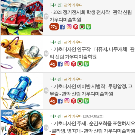
[디자인]
관악 가우디
2021 정기전시회 학생 전시작 - 관악 신림
ㆍ
57
가우디미술학원
27
장
[디자인]
관악 가우디
기초디자인 연구작 - 디퓨저, 나무개체 - 관
ㆍ
56
악 신림 가우디미술학원
4
장
[디자인]
관악 가우디
기초디자인 예비반 시범작 - 투명압정, 고
ㆍ
55
무줄 - 관악 신림 가우디미술학원
4
장
마이픽
[디자인]
관악 가우디
[2021-08월호]
기초디자인 주제 - 순간포착을 표현하시오
ㆍ
54
- 콜라병, 병따개 - 관악 신림 가우디미술학원