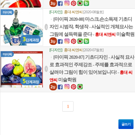
3
장
[디자인]
홍대 씨앤씨
[2020-08월호]
마이픽
[마이픽 2020-08] 마스크,손소독제 기초디
ㆍ
자인 시범작, 학생작 - 사실적인 개체묘사는
2
그림에 설득력을 준다 -
미술학원
홍대 씨앤씨
3
단계과정
3
장
[디자인]
홍대 씨앤씨
[2020-07월호]
마이픽
[마이픽 2020-07] 기초디자인 - 사실적 묘사
ㆍ
로 효과적인 주제강조 - 주제를 효과적으로
1
살려야 그림이 힘이 있어보입니다! -
홍대 씨
5
미술학원
앤씨
단계과정
2
장
1
글쓰기