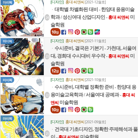
[디자인]
홍대 씨앤씨
[2021-12월호]
마이픽
대학별 차별화된 대비 - 한양대 응용미술
ㆍ
학과 / 성신여대 산업디자인 -
미
24
홍대 씨앤씨
술학원
10
장
[디자인]
홍대 씨앤씨
[2021-11월호]
마이픽
수시준비, 결국은 기본기 - 가천대, 서울여
ㆍ
대, 경희대 수시대비 우수작 -
미
23
홍대 씨앤씨
술학원
12
장
[디자인]
홍대 씨앤씨
[2021-10월호]
마이픽
수시준비, 대학별 정확한 준비 - 한양대 응
ㆍ
용미술교육학과 / 서울여대 공예과 -
22
홍대 씨
미술학원
앤씨
10
장
마이픽
[디자인]
홍대 씨앤씨
[2021-09월호]
건국대 기초디자인, 정확한 주제해석과 풀
ㆍ
21
이 -
미술학원
홍대 씨앤씨