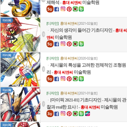
제해석 -
미술학원
홍대 씨앤씨
5
장
마이픽
[디자인]
홍대 씨앤씨
[2021-02월호]
자신의 생각이 들어간 기초디자인 -
ㆍ
홍대 씨
9
미술학원
앤씨
5
장
마이픽
[디자인]
홍대 씨앤씨
[2020-02월호]
제시물의 특성을 고려한 전체적인 조형원
ㆍ
8
리 -
미술학원
홍대 씨앤씨
5
장
마이픽
[디자인]
홍대 씨앤씨
[2021-01월호]
[마이픽 2021-01] 기초디자인 - 제시물의 관
ㆍ
7
찰과 real한 묘사 ! -
미술학원
홍대 씨앤씨
3
장
마이픽