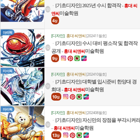
[기초디자인] 2025년 수시 합격작 -
ㆍ
홍대 씨
53
미술학원
앤씨
4
장
마이픽
[디자인]
홍대 씨앤씨
[202411월호]
[기초디자인] 수시 대비 평소작 및 합격작
ㆍ
52
공개 -
미술학원
홍대 씨앤씨
9
장
마이픽
[디자인]
홍대 씨앤씨
[202410월호]
[기초디자인] 대학별 입시준비 한양대 경
ㆍ
51
희대 -
미술학원
홍대 씨앤씨
10
장
마이픽
[디자인]
홍대 씨앤씨
[202408월호]
[기초디자인] 자신만의 장점을 부각시켜
ㆍ
50
-
미술학원
홍대 씨앤씨
13
장