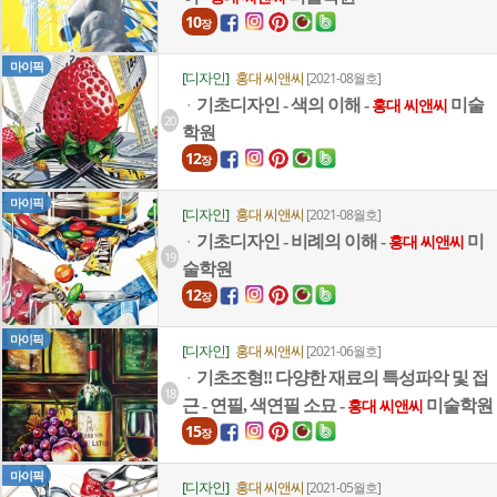
10
장
마이픽
[디자인]
홍대 씨앤씨
[2021-08월호]
기초디자인 - 색의 이해 -
미술
ㆍ
홍대 씨앤씨
20
학원
12
장
마이픽
[디자인]
홍대 씨앤씨
[2021-08월호]
기초디자인 - 비례의 이해 -
미
ㆍ
홍대 씨앤씨
19
술학원
12
장
마이픽
[디자인]
홍대 씨앤씨
[2021-06월호]
기초조형!! 다양한 재료의 특성파악 및 접
ㆍ
18
근 - 연필, 색연필 소묘 -
미술학원
홍대 씨앤씨
15
장
마이픽
[디자인]
홍대 씨앤씨
[2021-05월호]