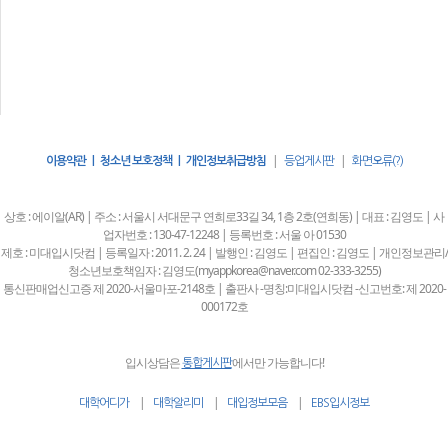
|
|
이용약관 | 청소년 보호정책 | 개인정보취급방침
등업게시판
화면오류(?)
상호 : 에이알(AR) | 주소 : 서울시 서대문구 연희로33길 34, 1층 2호(연희동) | 대표 : 김영도 | 사
업자번호 : 130-47-12248 | 등록번호 : 서울 아 01530
제호 : 미대입시닷컴 | 등록일자 : 2011. 2. 24 | 발행인 : 김영도 | 편집인 : 김영도 | 개인정보관리/
청소년보호책임자 : 김영도(myappkorea@naver.com 02-333-3255)
통신판매업신고증 제 2020-서울마포-2148호 | 출판사 -명칭:미대입시닷컴 -신고번호: 제 2020-
000172호
입시상담은
에서만 가능합니다!
통합게시판
|
|
|
대학어디가
대학알리미
대입정보모음
EBS입시정보