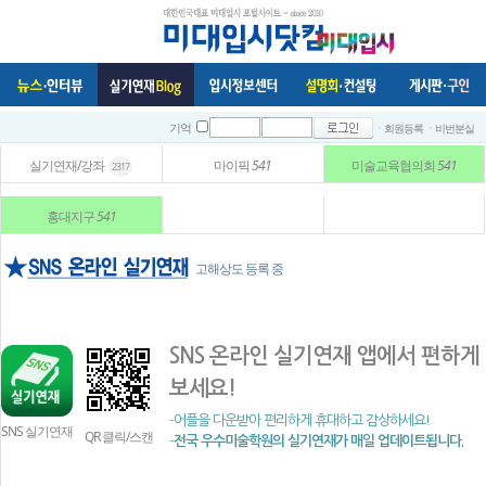
ㆍ회원등록
ㆍ비번분실
기억
실기연재/강좌
마이픽
541
미술교육협의회
541
2317
홍대지구
541
고해상도 등록 중
SNS 온라인 실기연재 앱에서 편하게
보세요!
-어플을 다운받아 편리하게 휴대하고 감상하세요!
SNS 실기연재
QR 클릭/스캔
-
전국 우수미술학원의 실기연재가 매일 업데이트됩니다.