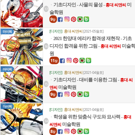
기초디자인 - 사물의 물성 -
미
ㆍ
홍대 씨앤씨
17
술학원
9
장
[디자인]
홍대 씨앤씨
[2021-05월호]
마이픽
2021 한양대 에리카 합격생 재현작 - 기초
ㆍ
디자인 합격을 위한 그림 -
미술
16
홍대 씨앤씨
원
11
장
마이픽
[디자인]
홍대 씨앤씨
[2021-04월호]
기초디자인 - 대비를 이용한 그림 -
ㆍ
홍대 씨
15
미술학원
앤씨
9
장
마이픽
[디자인]
홍대 씨앤씨
[2021-04월호]
학생을 위한 맞춤식 구도와 묘사력 -
ㆍ
홍대
14
미술학원
씨앤씨
8
장