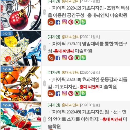
[디자인]
홍대 씨앤씨
[2020-12월호]
[마이픽 2020-12] 기초디자인 - 조형적 특성
ㆍ
6
을 이용한 공간구성 - 홍대씨앤씨 미술학원
2
장
마이픽
[디자인]
홍대 씨앤씨
[2020-11월호]
[마이픽 2020-11] 명암대비를 통한 화면구
ㆍ
5
성 -
미술학원
홍대 씨앤씨
3
장
마이픽
[디자인]
홍대 씨앤씨
[2020-10월호]
[마이픽 2020-10] 효과적인 운동감과 리듬
ㆍ
4
감 - 기초디자인 -
미술학원
홍대 씨앤씨
2
장
[디자인]
홍대 씨앤씨
[2020-09월호]
마이픽
[마이픽 2020-09] 기초디자인 점ㆍ선ㆍ면
ㆍ
의 언어로 소재를 이해하자! -
미
3
홍대 씨앤씨
술학원