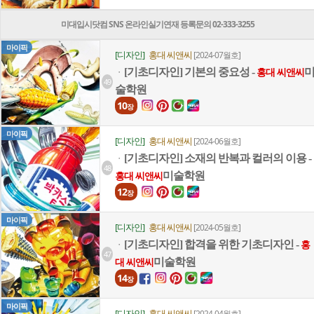
미대입시닷컴 SNS 온라인실기연재 등록문의 02-333-3255
마이픽
[디자인]
홍대 씨앤씨
[2024-07월호]
[기초디자인] 기본의 중요성 -
ㆍ
홍대 씨앤씨
49
술학원
10
장
마이픽
[디자인]
홍대 씨앤씨
[2024-06월호]
[기초디자인] 소재의 반복과 컬러의 이용 -
ㆍ
48
미술학원
홍대 씨앤씨
12
장
마이픽
[디자인]
홍대 씨앤씨
[2024-05월호]
[기초디자인] 합격을 위한 기초디자인 -
ㆍ
홍
47
미술학원
대 씨앤씨
14
장
마이픽
[디자인]
홍대 씨앤씨
[2024-04월호]