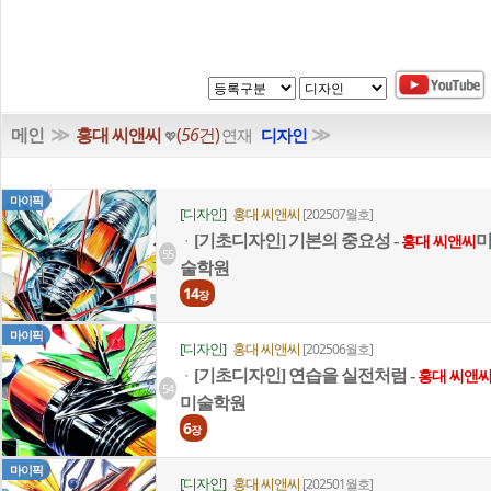
≫
≫
메인
홍대 씨앤씨
(
56
건)
연재
디자인
💖
마이픽
[디자인]
홍대 씨앤씨
[202507월호]
[기초디자인] 기본의 중요성 -
ㆍ
홍대 씨앤씨
55
술학원
14
장
마이픽
[디자인]
홍대 씨앤씨
[202506월호]
[기초디자인] 연습을 실전처럼 -
ㆍ
홍대 씨앤
54
미술학원
6
장
마이픽
[디자인]
홍대 씨앤씨
[202501월호]