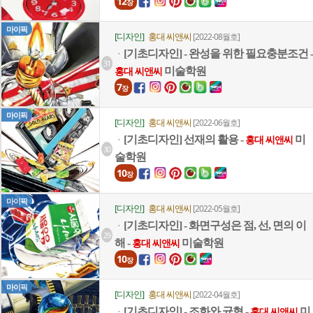
12
장
마이픽
[디자인]
홍대 씨앤씨
[2022-08월호]
[기초디자인] - 완성을 위한 필요충분조건 -
ㆍ
31
미술학원
홍대 씨앤씨
7
장
마이픽
[디자인]
홍대 씨앤씨
[2022-06월호]
[기초디자인] 선재의 활용 -
미
ㆍ
홍대 씨앤씨
30
술학원
10
장
마이픽
[디자인]
홍대 씨앤씨
[2022-05월호]
[기초디자인] - 화면구성은 점, 선, 면의 이
ㆍ
29
해 -
미술학원
홍대 씨앤씨
10
장
마이픽
[디자인]
홍대 씨앤씨
[2022-04월호]
[기초디자인] - 조화와 균형 -
미
ㆍ
홍대 씨앤씨