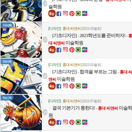
28
술학원
8
장
마이픽
[디자인]
홍대 씨앤씨
[2022-03월호]
[기초디자인] - 2023학년도를 준비하자! -
ㆍ
홍
27
미술학원
대 씨앤씨
4
장
마이픽
[디자인]
홍대 씨앤씨
[2022-02월호]
[기초디자인] - 합격을 부르는 그림 -
ㆍ
홍대 씨
26
미술학원
앤씨
4
장
마이픽
[디자인]
홍대 씨앤씨
[2022-01월호]
결국 기본기가 통한다! -
미술학
ㆍ
홍대 씨앤씨
25
원
4
장