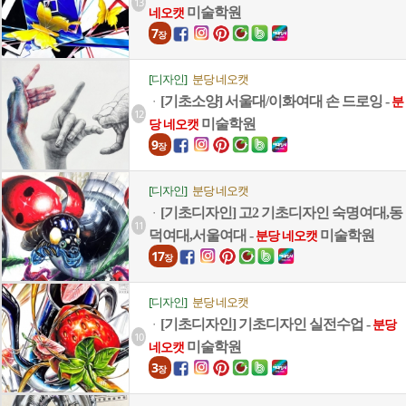
13
미술학원
네오캣
7
장
[디자인]
분당 네오캣
[기초소양] 서울대/이화여대 손 드로잉 -
ㆍ
분
12
미술학원
당 네오캣
9
장
[디자인]
분당 네오캣
[기초디자인] 고2 기초디자인 숙명여대,동
ㆍ
11
덕여대,서울여대 -
미술학원
분당 네오캣
17
장
[디자인]
분당 네오캣
[기초디자인] 기초디자인 실전수업 -
ㆍ
분당
10
미술학원
네오캣
3
장