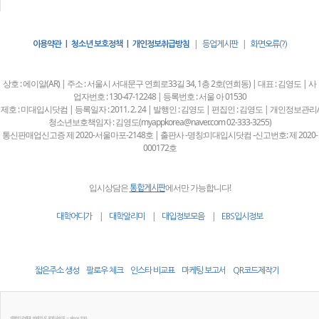
|
|
이용약관 | 청소년 보호정책 | 개인정보취급방침
등업게시판
화면오류(?)
상호 : 에이알(AR) | 주소 : 서울시 서대문구 연희로33길 34, 1층 2호(연희동) | 대표 : 김영도 | 사
업자번호 : 130-47-12248 | 등록번호 : 서울 아 01530
제호 : 미대입시닷컴 | 등록일자 : 2011. 2. 24 | 발행인 : 김영도 | 편집인 : 김영도 | 개인정보관리/
청소년보호책임자 : 김영도(myappkorea@naver.com 02-333-3255)
통신판매업신고증 제 2020-서울마포-2148호 | 출판사 -명칭:미대입시닷컴 -신고번호: 제 2020-
000172호
입시상담은
에서만 가능합니다!
통합게시판
|
|
|
대학어디가
대학알리미
대입정보모음
EBS입시정보
짧은주소 생성
팔로우 체크
인스타 비교표
마케팅 보고서
QR코드제작기