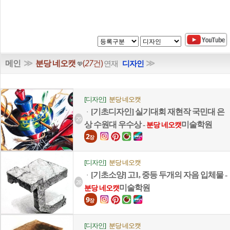
≫
≫
메인
분당 네오캣
(
27
건)
연재
디자인
💖
[디자인]
분당 네오캣
[기초디자인] 실기대회 재현작 국민대 은
ㆍ
29
상 수원대 우수상 -
미술학원
분당 네오캣
2
장
[디자인]
분당 네오캣
[기초소양] 고1, 중등 두개의 자음 입체물 -
ㆍ
28
미술학원
분당 네오캣
9
장
[디자인]
분당 네오캣