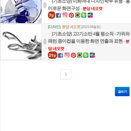
[기초소양] 이화여대 디자인학부 유형 - 흥
ㆍ
2
미로운 화면구성 -
분당 네오캣
7
장
[디자인]
분당 네오캣
[2023-04월호]
[기초소양] 고2기소반 4월 평소작 - 가위와
ㆍ
패턴 종이컵을 이용한 화면 연출과 표현 -
1
분
당 네오캣
21
장
1
글쓰기