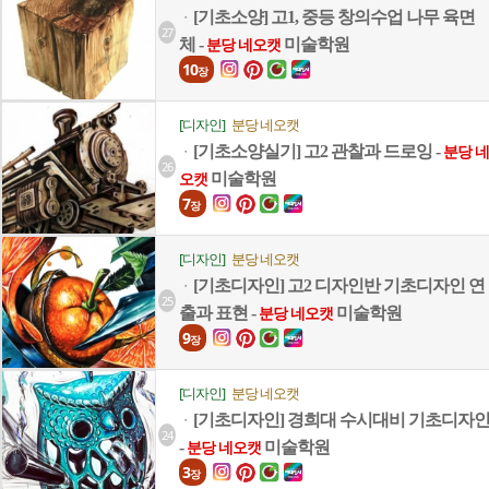
[기초소양] 고1, 중등 창의수업 나무 육면
ㆍ
27
체 -
미술학원
분당 네오캣
10
장
[디자인]
분당 네오캣
[기초소양실기] 고2 관찰과 드로잉 -
ㆍ
분당 네
26
미술학원
오캣
7
장
[디자인]
분당 네오캣
[기초디자인] 고2 디자인반 기초디자인 연
ㆍ
25
출과 표현 -
미술학원
분당 네오캣
9
장
[디자인]
분당 네오캣
[기초디자인] 경희대 수시대비 기초디자
ㆍ
24
-
미술학원
분당 네오캣
3
장