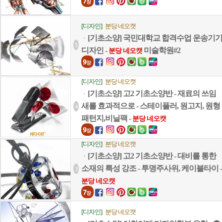
7
장
[디자인]
분당 네오캣
[기초소양] 국민대학교 합격수업 운송기
ㆍ
5
디자인 -
미술학원#2
분당 네오캣
9
장
[디자인]
분당 네오캣
[기초소양] 고2 기초소양반 - 재료의 쓰임
ㆍ
새를 효과적으로 - 스테이플러, 원고지, 원형
4
패턴지,비닐팩 -
분당 네오캣
9
장
[디자인]
분당 네오캣
[기초소양] 고2 기초소양반 - 대비를 통한
ㆍ
소재의 특성 강조 - 투명주사위, 케이블타이 -
3
분당 네오캣
7
장
[디자인]
분당 네오캣