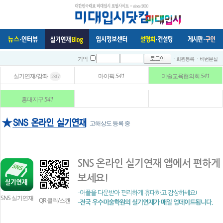
ㆍ회원등록
ㆍ비번분실
기억
실기연재/강좌
마이픽
541
미술교육협의회
541
2317
홍대지구
541
고해상도 등록 중
SNS 온라인 실기연재 앱에서 편하게
보세요!
-어플을 다운받아 편리하게 휴대하고 감상하세요!
SNS 실기연재
QR 클릭/스캔
-
전국 우수미술학원의 실기연재가 매일 업데이트됩니다.