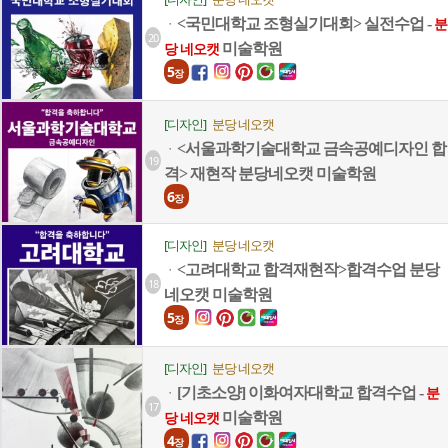
<국민대학교 조형실기대회> 실전수업 -
ㆍ
분
20
미술학원
당 네오캣
5
장
[디자인]
분당 네오캣
<서울과학기술대학교 금속공예디자인 합
ㆍ
19
격> 재현작 분당네오캣 미술학원
6
장
[디자인]
분당 네오캣
<고려대학교 합격재현작>합격수업 분당
ㆍ
18
네오캣 미술학원
5
장
[디자인]
분당 네오캣
[기초소양] 이화여자대학교 합격수업 -
ㆍ
분
17
미술학원
당 네오캣
4
장